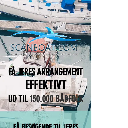
FÅ JERES ARRANGEMENT
EFFEKTIVT
UD TIL
150.000 BÅDFOLK
FÅ BESØGENDE TIL JERES