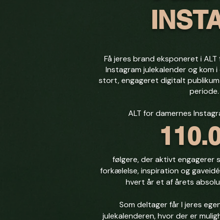
INST
Få jeres brand eksponeret i AL
Instagram julekalender og kom i
stort, engageret digitalt publiku
periode.
ALT for damernes Instagr
110.
følgere, der aktivt engagerer si
forkælelse, inspiration og gaveidé
hvert år et af årets absol
Som deltager får I jeres eg
julekalenderen, hvor der er muli