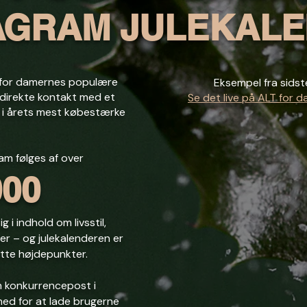
AGRAM JULEKAL
T for damernes populære
Eksempel fra sidst
 direkte kontakt med et
Se det live på ALT for 
m i årets mest købestærke
am følges af over
000
g i indhold om livsstil,
er – og julekalenderen er
utte højdepunkter.
en konkurrencepost i
ghed for at lade brugerne