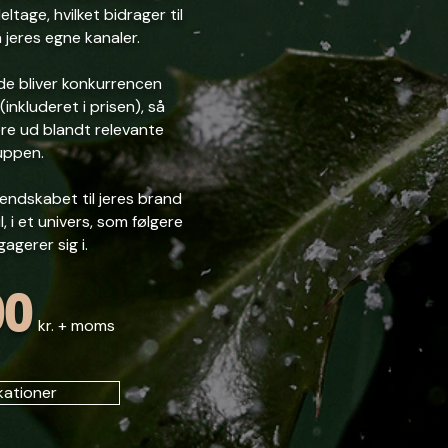
eltage, hvilket bidrager til
jeres egne kanaler.
de bliver konkurrencen
nkluderet i prisen), så
re ud blandt relevante
ruppen.
kendskabet til jeres brand
 i et univers, som følgere
agerer sig i.
00
kr. + moms
kationer