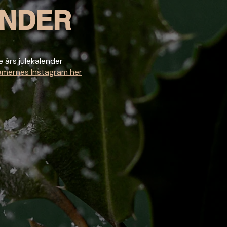
ENDER
e års julekalender
damernes Instagram her