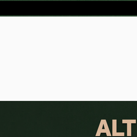
Materiale
ALT for damerne - magasin
ALT fo
ALT