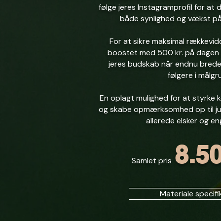
følge jeres Instagramprofil for at d
både synlighed og vækst på 
For at sikre maksimal rækkevid
boostet med 500 kr. på dagen (i
jeres budskab når endnu brede
følgere i målg
En oplagt mulighed for at styrke 
og skabe opmærksomhed op til jul,
allerede elsker og eng
8.5
Samlet pris
Materiale specifi