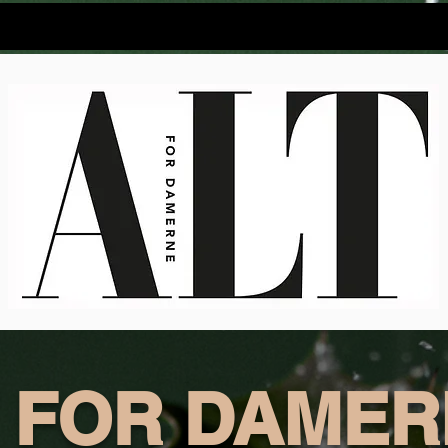
r damerne - online
ALT - Oplevelseguiden
Euroman
 FOR DAME