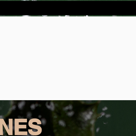
Eurowoman
mere...
RNES