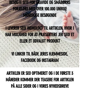
BESØGTE SITE FOR GRAVIDE OG SMÅBØRNS
FORÆLDRE MED OVER 100.000 UNIKKE
MÅNEDLIGE BESØGENDE
I LEVERER SELV INDHOLDET TIL ARTIKLEN, HVOR I
HAR MULIGHED FOR AT PRÆSENTERE JER SELV ET
ELLER ET UDVALGT PRODUKT
VI LINKER TIL BÅDE JERES HJEMMESIDE,
FACEBOOK OG INSTAGRAM
ARTIKLEN ER SEO OPTIMERET OG I DE FØRSTE 3
MÅNEDER KOMMER DER TEASERE FOR ARTIKLEN
PÅ ALLE SIDER OG I VORES NYHEDSBREVE