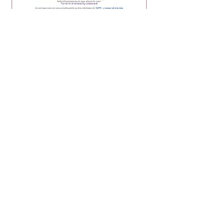
OM NETSUNDHEDSPLEJERSKE.DK OG
HELEN
HELEN LYNG HANSEN ER DANMARKS MEST POPULÆRE OG
KENDTE SUNDHEDSPLEJERSKE. HUN ER BÅDE UDDANNET
SYGE- OG SUNDHEDSPLEJERSKE, OG HAR I MANGE ÅR
ARBEJDET MED BØRN I DET DANSKE SUNDHEDSVÆSEN.
HELEN STÅR BAG NETSUNDHEDSPLEJERSKE.DK DER MED OVER
100.000 UNIKKE BRUGERE OM MÅNEDEN, ER DANMARKS
MEST POPULÆRE HJEMMESIDER FOR GRAVIDE OG
SMÅBØRNSFORÆLDRE.
NETSUNDHEDSPLEJERSKE.DK INDEHOLDER FØRST OG
FREMMEST EN BREVKASSE, HVOR SUNDHEDSPLEJERSKE OG
FORFATTER HELEN LYNG HANSEN BESVARER BREVE FRA
FORÆLDRE OM BØRN OG SUNDHED. BREVKASSEN INDEHOLDER
OVER 24.000 BREVE, SOM ALLE ER BESVARET MED
PERSONLIG INDLEVELSE OG FAGLIG KOMPETENCE AF HELEN
LYNG HANSEN.