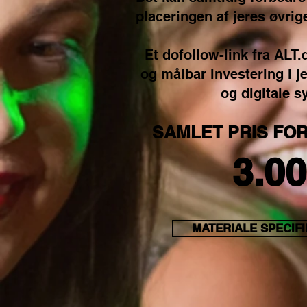
placeringen af jeres øvrige
Et dofollow-link fra ALT.
og målbar investering i 
og digitale s
SAMLET PRIS FOR
3.00
MATERIALE SPECIF