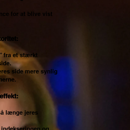
nce for at blive vist
oritet:
” fra et stærkt
ide.
eres side mere synlig
nerne.
effekt:
så længe jeres
 indekseringen og