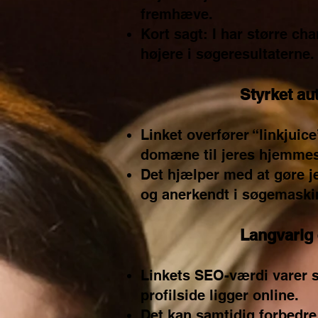
fremhæve.
Kort sagt: I har større cha
højere i søgeresultaterne.
Styrket aut
Linket overfører “linkjuice
domæne til jeres hjemmes
Det hjælper med at gøre j
og anerkendt i søgemaski
Langvarig 
Linkets SEO-værdi varer 
profilside ligger online.
Det kan samtidig forbedre