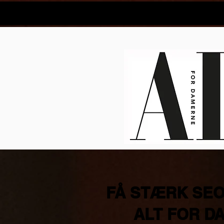
Materiale
ALT for damerne - magasin
ALT fo
FÅ STÆRK SEO
ALT FOR D