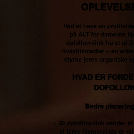
OPLEVELS
Ved at have en profilsid
på ALT for damerne hj
dofollow-link fra et af
livsstilsmedier – en enke
styrke jeres organiske 
HVAD ER FORDE
DOFOLLOW
Bedre placering
Et dofollow-link sender et
at jeres hjemmeside er re