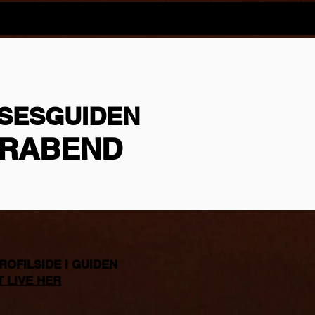
Eurowoman
mere...
SESGUIDEN
ERABEND
ROFILSIDE I GUIDEN
T LIVE HER