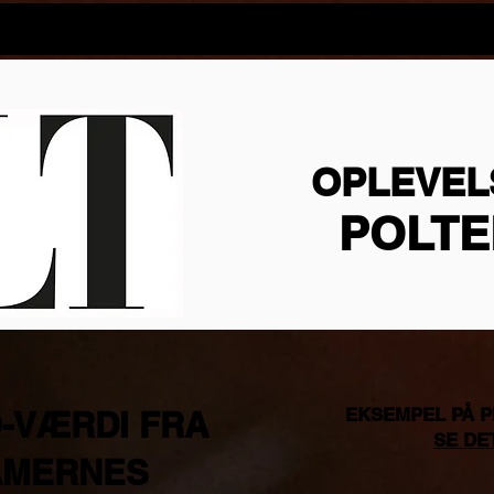
r damerne - online
ALT - Oplevelseguiden
Euroman
OPLEVEL
POLT
EKSEMPEL PÅ P
-VÆRDI FRA
SE DE
AMERNES