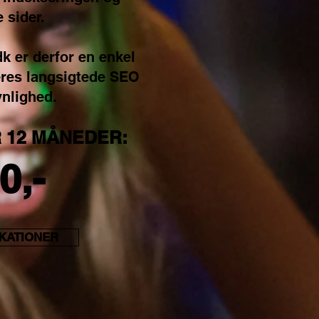
 sider.
dk er derfor en enkel
jeres langsigtede SEO
ynlighed.
 12 MÅNEDER:
0,-
IKATIONER