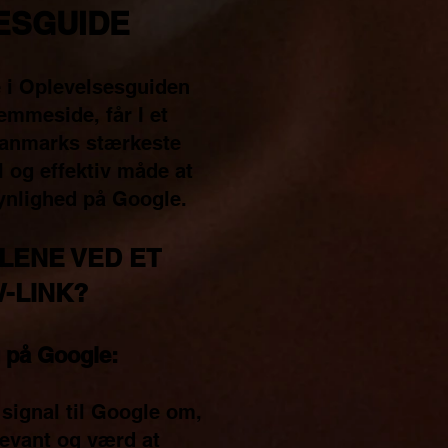
ESGUIDE
e i Oplevelsesguiden
emmeside, får I et
 Danmarks stærkeste
l og effektiv måde at
synlighed på Google.
LENE VED ET
-LINK?
 på Google:
 signal til Google om,
levant og værd at