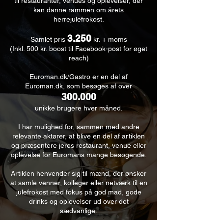
til restauranter, venues og oplevelser, der
kan danne rammen om årets
herrejulefrokost.
3.250
Samlet pris
kr. + moms
(Inkl. 500 kr. boost til Facebook-post for øget
reach)
Euroman.dk/Gastro er en del af
Euroman.dk, som besøges af over
300.000
unikke brugere hver måned.
I har mulighed for, sammen med andre
relevante aktører, at blive en del af artiklen
og præsentere jeres restaurant, venue eller
oplevelse for Euromans mange besøgende.
Artiklen henvender sig til mænd, der ønsker
at samle venner, kolleger eller netværk til en
julefrokost med fokus på god mad, gode
drinks og oplevelser ud over det
sædvanlige.