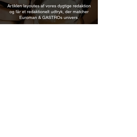
Artiklen layoutes af vores dygtige redaktion
og får et redaktionelt udtryk, der matcher
Euroman & GASTROs univers.
På udgivelsesdagen deles artiklen på
Euromans Facebook-side, som samlet
følges af over
100.000
og linker direkte til artiklen.
Eksempel på facebook post:
Facebook.com/euroman
Eksempel fra artikel med samme opsætning
Se den live her
Materiale specifikationer
Målgruppe information