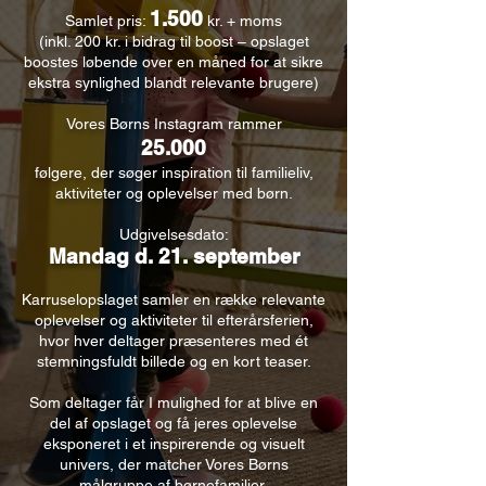
1.500
Samlet pris:
kr. + moms
(inkl. 200 kr. i bidrag til boost – opslaget
boostes løbende over en måned for at sikre
ekstra synlighed blandt relevante brugere)
Vores Børns Instagram rammer
25.000
følgere, der søger inspiration til familieliv,
aktiviteter og oplevelser med børn.
Udgivelsesdato:
Mandag d. 21. september
Karruselopslaget samler en række relevante
oplevelser og aktiviteter til efterårsferien,
hvor hver deltager præsenteres med ét
stemningsfuldt billede og en kort teaser.
Som deltager får I mulighed for at blive en
del af opslaget og få jeres oplevelse
eksponeret i et inspirerende og visuelt
univers, der matcher Vores Børns
målgruppe af børnefamilier.