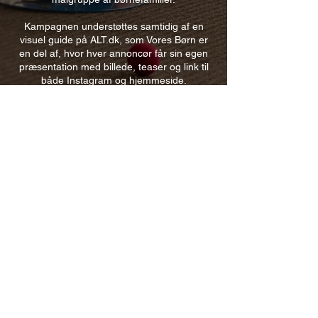
Kampagnen understøttes samtidig af en
visuel guide på ALT.dk, som Vores Børn er
en del af, hvor hver annoncør får sin egen
præsentation med billede, teaser og link til
både Instagram og hjemmeside.
(se eksempel længere nede)
I både Instagram-postet og den visuelle
guide tagger og linker vi videre, så læserne
nemt kan finde og udforske jeres univers.
Eksempel på lignende post fra ALT for
damernes Instagram:
Se det live her
Eksempel på visuel guide
Se det live her
Materiale specifikationer
Målgruppe information