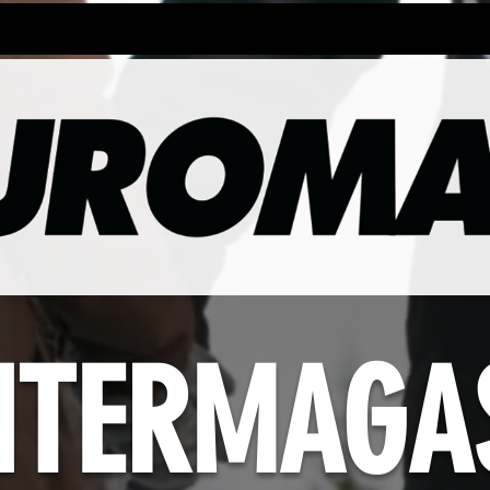
r damerne - online
ALT - Oplevelseguiden
Euroman
NTERMAGA