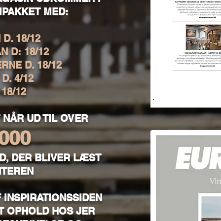
PAKKET MED:
D. 18/12
 D: 18/12
RNE D. 18/12
D. 4/12
 18/12
 NÅR UD TIL OVER
.000
D, DER BLIVER LÆST
NTEREN
F INSPIRATIONSSIDEN
T OPHOLD HOS JER