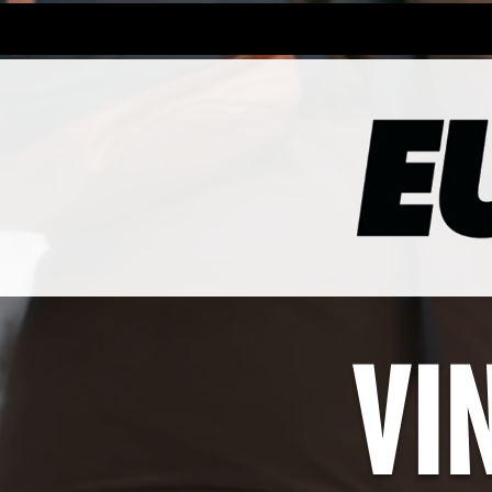
Materiale
ALT for damerne - magasin
ALT fo
VI