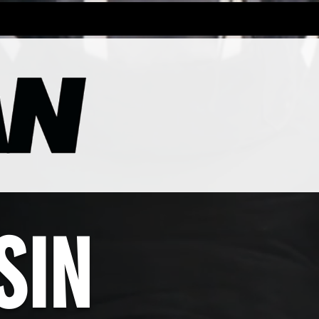
Eurowoman
mere...
SIN