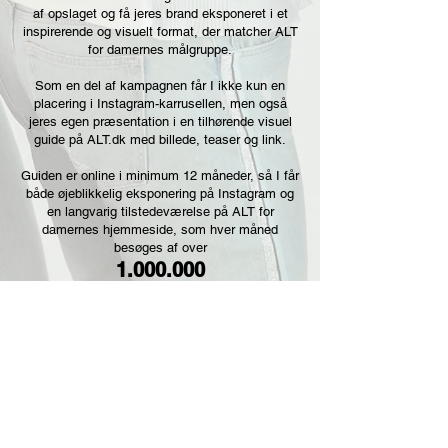
af opslaget og få jeres brand eksponeret i et
inspirerende og visuelt format, der matcher ALT
for damernes målgruppe.
Som en del af kampagnen får I ikke kun en
placering i Instagram-karrusellen, men også
jeres egen præsentation i en tilhørende visuel
guide på ALT.dk med billede, teaser og link.
Guiden er online i minimum 12 måneder, så I får
både øjeblikkelig eksponering på Instagram og
en langvarig tilstedeværelse på ALT for
damernes hjemmeside, som hver måned
besøges af over
1.000.000
brugere.
I både Instagram-postet og den visuelle guide
tagger og linker vi videre, så læserne nemt kan
finde og udforske jeres univers.
Eksempel på lignende post