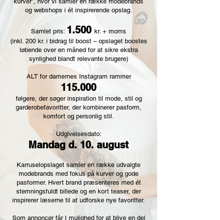
kurver”, hvor vi samler en række modebrands
og webshops i ét inspirerende opslag.
1.500
Samlet pris:
kr. + moms
(inkl. 200 kr. i bidrag til boost – opslaget boostes
løbende over en måned for at sikre ekstra
synlighed blandt relevante brugere)
ALT for damernes Instagram rammer
115.000
følgere, der søger inspiration til mode, stil og
garderobefavoritter, der kombinerer pasform,
komfort og personlig stil.
Udgivelsesdato:
Mandag d. 10. august
Karruselopslaget samler en række udvalgte
modebrands med fokus på kurver og gode
pasformer. Hvert brand præsenteres med ét
stemningsfuldt billede og en kort teaser, der
inspirerer læserne til at udforske nye favoritter.
Som annoncør får I mulighed for at blive en del