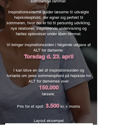
sommerlige rammer.
Inspirationssiderne guider læserne til udvalgte
højskoleophold, der egner sig perfekt til
sommeren, hvor der er tid til personlig udvikling,
nye relationer, inspirerende undervisning og
fælles oplevelser under åben himmel.
Vi bringer inspirationssiden i følgende udgave af
ALT for damerne:
Torsdag d. 23. april
I kan blive en del af inspirationssiden og
fortælle om jeres sommerophold på højskole for
ALT for damernes over
150.000
læsere.
3.500
Pris for et spot:
kr. + moms
Layout eksempel