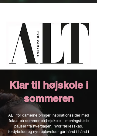
Klar til højskole i
sommeren
ALT for damerne bringer inspirationssider med
fokus på sommer på højskole – meningsfulde
pauser fra hverdagen, hvor fællesskab,
fordybelse og nye oplevelser går hånd i hånd i