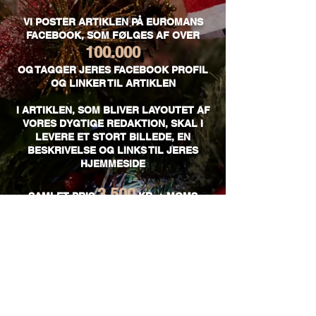
VI POSTER ARTIKLEN PÅ EUROMANS
FACEBOOK, SOM FØLGES AF OVER
100.000
OG TAGGER JERES FACEBOOK PROFIL
OG LINKER TIL ARTIKLEN
I ARTIKLEN, SOM BLIVER LAYOUTET AF
VORES DYGTIGE REDAKTION, SKAL I
LEVERE ET STORT BILLEDE, EN
BESKRIVELSE OG LINKS TIL JERES
HJEMMESIDE​
3.500
SAMLET PRIS
KR. + MOMS
LIGNENDE ARTIKEL - SE DEN LIVE PÅ EUROMAN.DK:
WWW.EUROMAN.DK/FIRMAEVENTS
SE POSTED LIVE PÅ EUROMANS FACEBOOK:
FACEBOOK.COM/EUROMAN
MATERIALE SPECIFIKATIONER